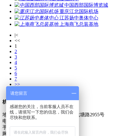
中国西部国际博览城
重庆江北国际机场
江苏扬中奥体中心
上海商飞总装基地
|<
<<
1
2
3
4
5
6
7
>>
>|
请您留言
杭州昂世建筑节能科技有限公司
感谢您的关注，当前客服人员不在
线，请填写一下您的信息，我们会
地址：杭州市余杭区仓前工业区余杭塘路2955号
尽快和您联系。
电话：0571-88057481
手机：13735826380
网址：www.hzangshib.com