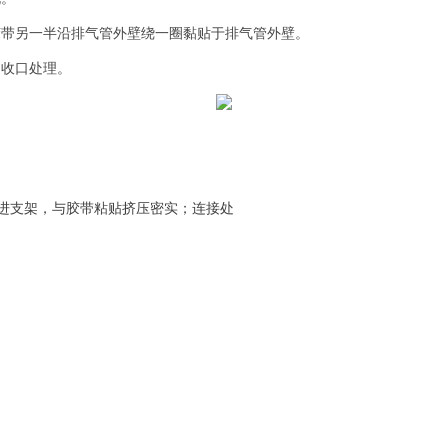
胶带另一半沿排气管外壁绕一圈黏贴于排气管外壁。
为收口处理。
进支架，与胶带粘贴挤压密实；连接处