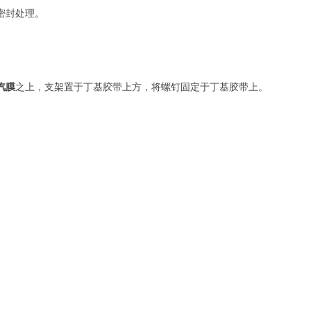
密封处理。
汽膜
之上，支架置于丁基胶带上方，将螺钉固定于丁基胶带上。
孔。