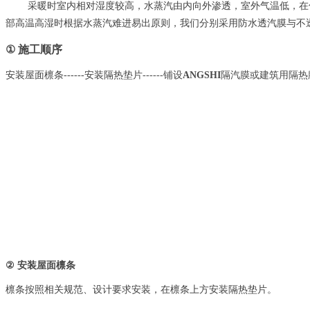
采暖时室内相对湿度较高，水蒸汽由内向外渗透，室外气温低，在
部高温高湿时根据水蒸汽难进易出原则，我们分别采用防水透汽膜与不
①
施工顺序
安装屋面檩条
------安装隔热垫
片------铺设
ANGSHI
隔汽膜或建筑用隔热
②
安装屋面檩条
檩条按照相关规范、设计要求安装，在檩条上方安装隔热垫片。