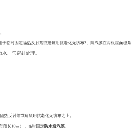
。
），用于临时固定隔热反射箔或建筑用抗老化无纺布3、隔汽膜在两根屋面檩
做水、气密封处理。
隔热反射箔或建筑用抗老化无纺布
之上。
每段长10㎜），临时固定
防水透汽膜
。