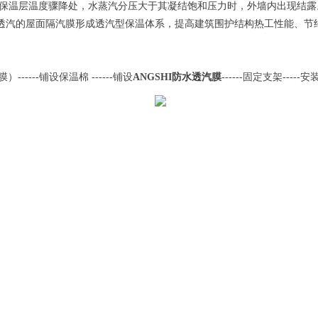
保温层温度骤降处，水蒸汽分压大于其凝结饱和压力时，外墙内出现结露
透汽的屋面隔汽膜形成透汽型保温体系，提高建筑围护结构热工性能、节
膜
）
------铺设保温棉 ------铺设
ANGSHI
防水透汽膜
------固定支架---