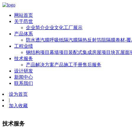
网站首页
关于昂世
企业简介
企业文化
工厂展示
产品体系
防水透汽膜
呼吸纸
隔汽膜
隔热反射箔
阻隔膜卷材-
工程业绩
钢结构项目
幕墙项目
装配式集成房屋项目
块瓦屋面
技术服务
产品解决方案
产品施工手册
售后服务
设计研发
新闻中心
联系我们
设为首页
|
加入收藏
技术服务