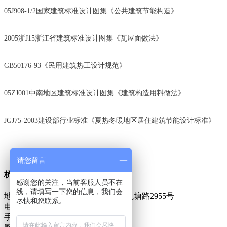
05J908-1/2国家建筑标准设计图集《公共建筑节能构造》
2005浙J15浙江省建筑标准设计图集《瓦屋面做法》
GB50176-93《民用建筑热工设计规范》
05ZJ001中南地区建筑标准设计图集《建筑构造用料做法》
JGJ75-2003建设部行业标准《夏热冬暖地区居住建筑节能设计标准》
请您留言
杭州昂世建筑节能科技有限公司
感谢您的关注，当前客服人员不在
线，请填写一下您的信息，我们会
地址：杭州市余杭区仓前工业区余杭塘路2955号
尽快和您联系。
电话：0571-88057481
手机：13735826380